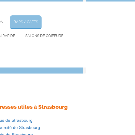
chercher autour de chez moi
ON
BARS / CAFÉS
N RAPIDE
SALONS DE COIFFURE
km
resses utiles à Strasbourg
us de Strasbourg
versité de Strasbourg
rie de Strasbourg