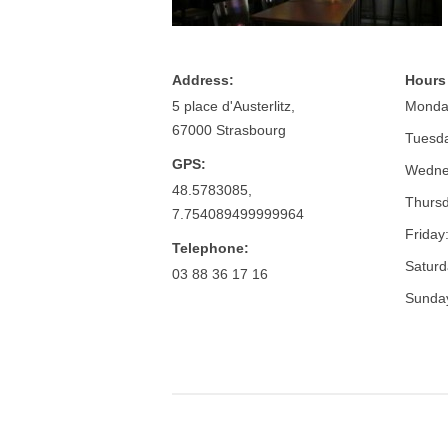
Address:
Hours
5 place d'Austerlitz,
Monda
67000 Strasbourg
Tuesd
GPS:
Wedne
48.5783085,
Thursd
7.754089499999964
Friday
Telephone:
Saturd
03 88 36 17 16
Sunda