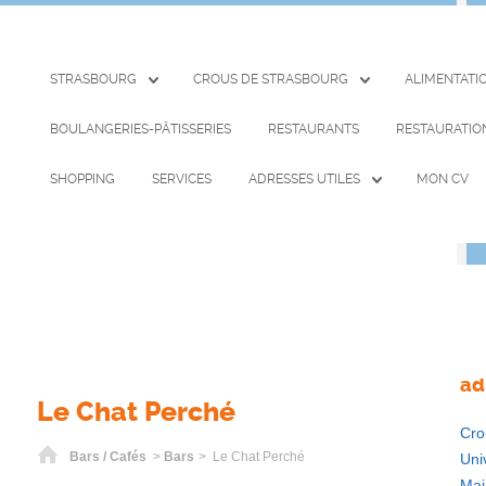
STRASBOURG
CROUS DE STRASBOURG
ALIMENTATI
BOULANGERIES-PÂTISSERIES
RESTAURANTS
RESTAURATIO
SHOPPING
SERVICES
ADRESSES UTILES
MON CV
ad
Le Chat Perché
Cro
Home
Bars / Cafés
>
Bars
> Le Chat Perché
Uni
Mai