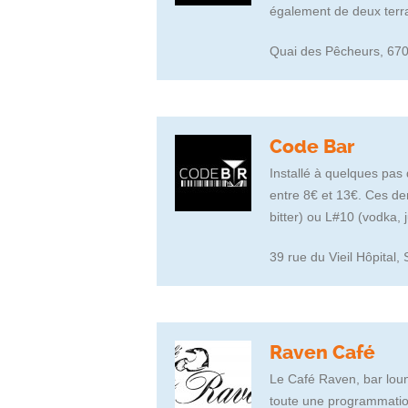
également de deux terra
Quai des Pêcheurs, 67
Code Bar
Installé à quelques pas 
entre 8€ et 13€. Ces de
bitter) ou L#10 (vodka, j
39 rue du Vieil Hôpital,
Raven Café
Le Café Raven, bar lou
toute une programmatio