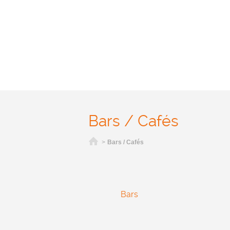
Bars / Cafés
Home
>
Bars / Cafés
Bars