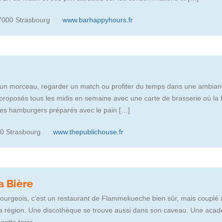
67000 Strasbourg
www.barhappyhours.fr
 un morceau, regarder un match ou profiter du temps dans une ambianc
proposés tous les midis en semaine avec une carte de brasserie où la fr
les hamburgers préparés avec le pain […]
00 Strasbourg
www.thepublichouse.fr
a Bière
ourgeois, c’est un restaurant de Flammekueche bien sûr, mais couplé 
a région. Une discothèque se trouve aussi dans son caveau. Une acad