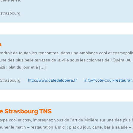
 cette terre.
 strasbourg
a
endroit de toutes les rencontres, dans une ambiance cool et cosmopolit
une des plus belle terrasse de la ville sous les colonnes de l’Opéra. Au
di : plat du jour et à […]
 Strasbourg
http://www.cafedelopera.fr
info@cote-cour-restauran
re Strasbourg TNS
pe cool et cosy, imprégnez vous de l’art de Molière sur une des plus 
ner le matin – restauration à midi : plat du jour, carte, bar à salade – ba