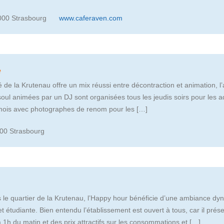
000 Strasbourg
www.caferaven.com
é
de la Krutenau offre un mix réussi entre décontraction et animation, l
 soul animées par un DJ sont organisées tous les jeudis soirs pour les 
 mois avec photographes de renom pour les […]
7000 Strasbourg
 le quartier de la Krutenau, l’Happy hour bénéficie d’une ambiance dyn
 et étudiante. Bien entendu l’établissement est ouvert à tous, car il p
 1h du matin et des prix attractifs sur les consommations et […]