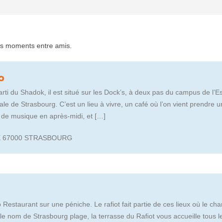
ons moments entre amis.
o
rti du Shadok, il est situé sur les Dock’s, à deux pas du campus de l’
nale de Strasbourg. C’est un lieu à vivre, un café où l’on vient prendre u
d de musique en après-midi, et […]
X 67000 STRASBOURG
b Restaurant sur une péniche. Le rafiot fait partie de ces lieux où le c
e nom de Strasbourg plage, la terrasse du Rafiot vous accueille tous le