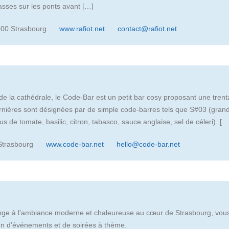
sses sur les ponts avant […]
000 Strasbourg
www.rafiot.net
contact@rafiot.net
de la cathédrale, le Code-Bar est un petit bar cosy proposant une trent
rnières sont désignées par de simple code-barres tels que S#03 (grand
us de tomate, basilic, citron, tabasco, sauce anglaise, sel de céleri). […
 Strasbourg
www.code-bar.net
hello@code-bar.net
nge à l’ambiance moderne et chaleureuse au cœur de Strasbourg, vous 
n d’événements et de soirées à thème.