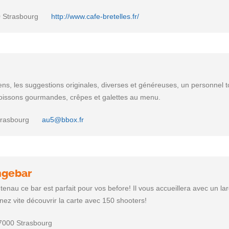
0 Strasbourg
http://www.cafe-bretelles.fr/
iens, les suggestions originales, diverses et généreuses, un personnel 
boissons gourmandes, crêpes et galettes au menu.
trasbourg
au5@bbox.fr
ngebar
tenau ce bar est parfait pour vos before! Il vous accueillera avec un la
enez vite découvrir la carte avec 150 shooters!
67000 Strasbourg