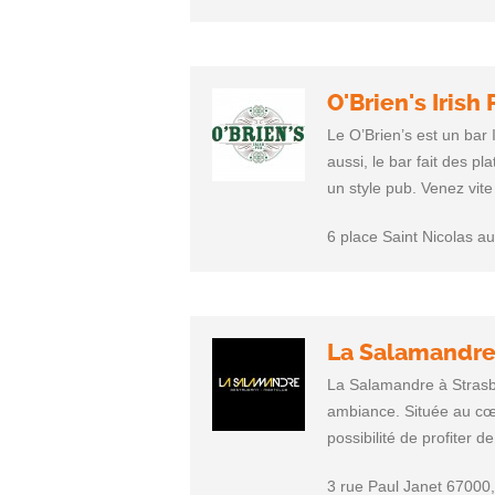
O'Brien's Irish
Le O’Brien’s est un bar 
aussi, le bar fait des p
un style pub. Venez vite 
6 place Saint Nicolas 
La Salamandr
La Salamandre à Strasbo
ambiance. Située au cœu
possibilité de profiter d
3 rue Paul Janet 67000