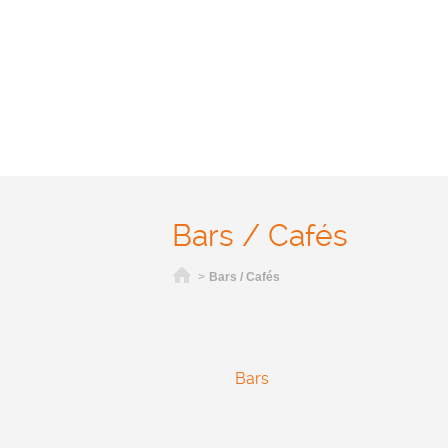
Bars / Cafés
Home
>
Bars / Cafés
Bars