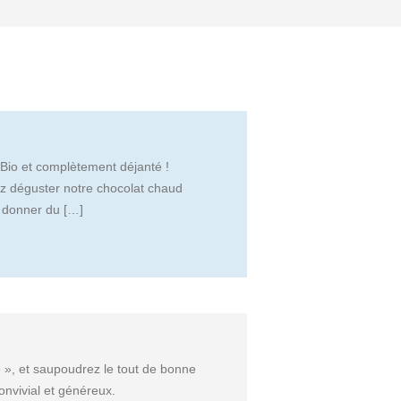
e Bio et complètement déjanté !
ez déguster notre chocolat chaud
r donner du […]
é », et saupoudrez le tout de bonne
onvivial et généreux.