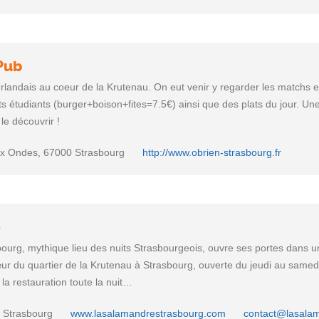
 Pub
Irlandais au coeur de la Krutenau. On eut venir y regarder les matchs e
lats étudiants (burger+boison+fites=7.5€) ainsi que des plats du jour. U
le découvrir !
aux Ondes, 67000 Strasbourg
http://www.obrien-strasbourg.fr
e
urg, mythique lieu des nuits Strasbourgeois, ouvre ses portes dans 
r du quartier de la Krutenau à Strasbourg, ouverte du jeudi au samedi
e la restauration toute la nuit…
, Strasbourg
www.lasalamandrestrasbourg.com
contact@lasala