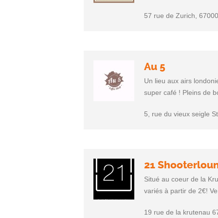
57 rue de Zurich, 6700
Au 5
Un lieu aux airs london
super café ! Pleins de 
5, rue du vieux seigle S
21 Shooterlou
Situé au coeur de la Kru
variés à partir de 2€! V
19 rue de la krutenau 