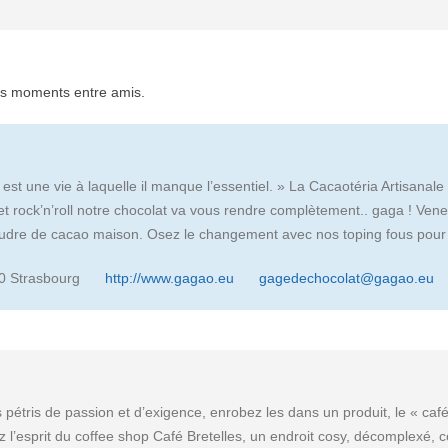
ons moments entre amis.
est une vie à laquelle il manque l’essentiel. » La Cacaotéria Artisanal
 et rock’n’roll notre chocolat va vous rendre complètement.. gaga ! Ven
poudre de cacao maison. Osez le changement avec nos toping fous pou
0 Strasbourg
http://www.gagao.eu
gagedechocolat@gagao.eu
pétris de passion et d’exigence, enrobez les dans un produit, le « caf
 l’esprit du coffee shop Café Bretelles, un endroit cosy, décomplexé, c