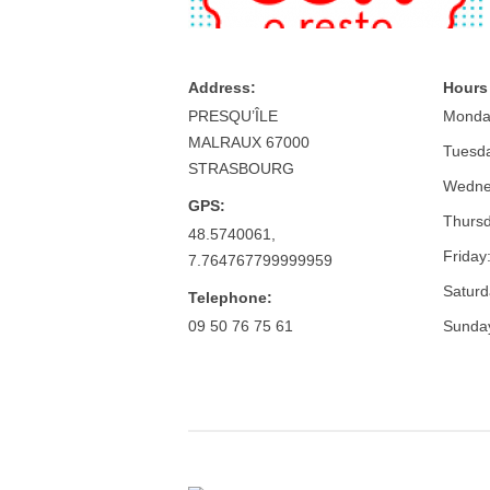
Address:
Hours
PRESQU’ÎLE
Monda
MALRAUX 67000
Tuesd
STRASBOURG
Wedne
GPS:
Thursd
48.5740061,
Friday
7.764767799999959
Saturd
Telephone:
09 50 76 75 61
Sunda