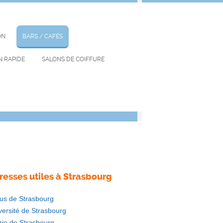
chercher autour de chez moi
ON
BARS / CAFÉS
N RAPIDE
SALONS DE COIFFURE
km
resses utiles à Strasbourg
us de Strasbourg
versité de Strasbourg
rie de Strasbourg