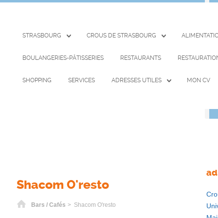
STRASBOURG
CROUS DE STRASBOURG
ALIMENTATI
BOULANGERIES-PÂTISSERIES
RESTAURANTS
RESTAURATIO
SHOPPING
SERVICES
ADRESSES UTILES
MON CV
ad
Shacom O'resto
Cro
Home
Bars / Cafés
> Shacom O'resto
Uni
Mai